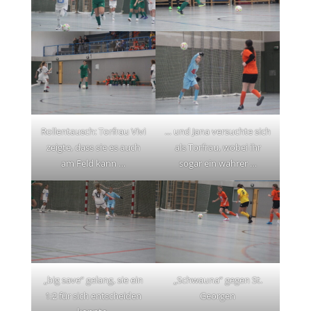
Rollentausch: Torfrau Vivi
… und Jana versuchte sich
zeigte, dass sie es auch
als Torfrau, wobei ihr
am Feld kann …
sogar ein wahrer …
„big save“ gelang, sie ein
„Schwauna“ gegen St.
1:2 für sich entscheiden
Georgen