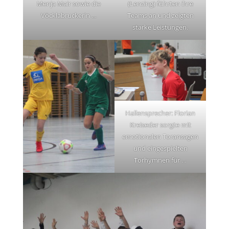
Menja Mair sowie die
(Lenzing) führten ihre
Vöcklabruckerin …
Teams an und zeigten
starke Leistungen.
Hallensprecher: Florian
Kreiseder sorgte mit
emotionalen Toransagen
und eingespielten
Torhymnen für …