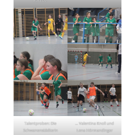
konnte.
Talentproben: Die
… Valentina Knoll und
Schwanenstädterin
Lena Hörmandinger